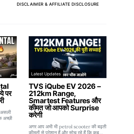
DISCLAIMER & AFFILIATE DISCLOSURE
Latest Updates
tal
TVS iQube EV 2026 –
े पर
212km Range,
री
Smartest Features और
कीमत जो आपको Surprise
ा असली
करेगी
क अच्छी
अगर आप अभी भी petrol scooter की बढ़ती
कीमतों से परेशान हैं और सोच रहे हैं कि कब…