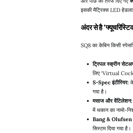
और पीछे की तरफ दिए गए
क
इसकी मैट्रिक्स LED हेडलाइट
अंदर से है ‘फ्यूचरिस्ट
SQ8 का केबिन किसी स्पेसश
ट्रिपल स्क्रीन सेटअ
लिए ‘Virtual Coc
S-Spec इंटीरियर:
के
गया है।
मसाज और वेंटिलेशन:
में थकान का नामो-नि
Bang & Olufsen 
सिस्टम दिया गया है।